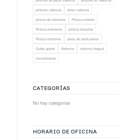
pintores de pisos valencia
pintores en Valencia
pintores valencia
pintor valencia
pintura de interiores
Pintura exterior
Pintura exteriores
pintura industrial
Pintura interiores
pisos de particulares
Quitar gotele
Reforma
reforma integral
revestimiento
CATEGORÍAS
No hay categorías
HORARIO DE OFICINA