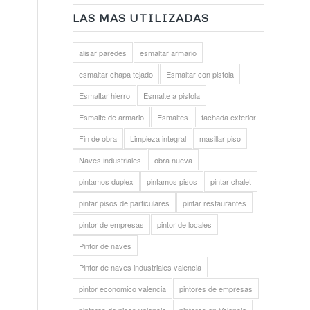
LAS MAS UTILIZADAS
alisar paredes
esmaltar armario
esmaltar chapa tejado
Esmaltar con pistola
Esmaltar hierro
Esmalte a pistola
Esmalte de armario
Esmaltes
fachada exterior
Fin de obra
Limpieza integral
masillar piso
Naves industriales
obra nueva
pintamos duplex
pintamos pisos
pintar chalet
pintar pisos de particulares
pintar restaurantes
pintor de empresas
pintor de locales
Pintor de naves
Pintor de naves industriales valencia
pintor economico valencia
pintores de empresas